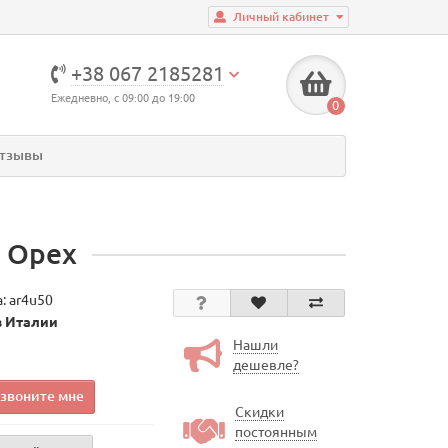
Личный кабинет
+38 067 2185281
Ежедневно, с 09:00 до 19:00
0
тзывы
 Орех
а:
ar4u50
в Италии
Нашли
дешевле?
звоните мне
Скидки
постоянным