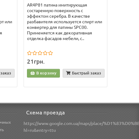
AR4P81 патина имитирующая
состаренную поверхность с
эффектом серебра. В качестве
рт или
разбавителя используется спирт или
конвертер для патины SPC00.
я
Применяется как декоративная
отделка фасадов мебели, с..
21грн.
заказ
В корзину
Быстрый заказ
Схема проезда
очных
https://www.google.com.ua/maps/place/%D1%83
ть
hl=ru&entry=ttu