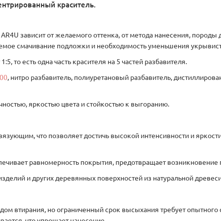
нтрированный краситель.
R4U зависит от желаемого оттенка, от метода нанесения, породы 
аемое смачивание подложки и необходимость уменьшения укрывист
5, то есть одна часть красителя на 5 частей разбавителя.
00
, нитро разбавитель, полиуретановый разбавитель, дистиллирова
чностью, яркостью цвета и стойкостью к выгоранию.
вязующим, что позволяет достичь высокой интенсивности и яркости
ечивает равномерность покрытия, предотвращает возникновение п
изделий и других деревянных поверхностей из натуральной древе
дом втирания, но ограниченный срок высыхания требует опытного 
ается, что упрощает нанесение.