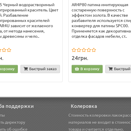
5 Черный водорастворимый
AR4P80 патина имитирующая
трированный краситель. Цвет
состаренную поверхность с
. Разбавление
эффектом золота. В качестве
нтрированных красителей
разбавителя используется спи
AR4U зависит от желаемого
конвертер для патины SPC00.
а, от метода нанесения,
Применяется как декоративна
 древесины и чело..
отделка фасадов мебели, ст..
н.
24грн.
корзину
Быстрый заказ
В корзину
Быстрый 
ба поддержки
Колеровка
кты
Стоимость колеровки лакокрас
ть директору
материалов не входит в стоимос
ить об ошибке
товара и считается отдельно.