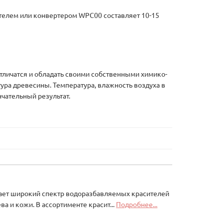
телем или конвертером WPC00 составляет 10-15
отличатся и обладать своими собственными химико-
ура древесины. Температура, влажность воздуха в
чательный результат.
одает широкий спектр водоразбавляемых красителей
а и кожи. В ассортименте красит...
Подробнее...