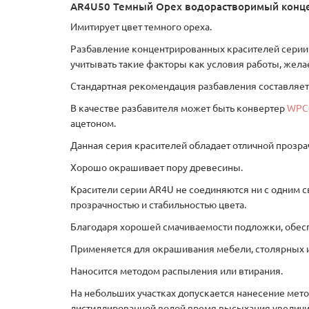
AR4U50 Темный Орех водорастворимый конце
Имитирует цвет темного ореха.
Разбавление концентрированных красителей серии A
учитывать такие факторы как условия работы, жел
Стандартная рекомендация разбавления составляет 1:
В качестве разбавителя может быть конвертер
WPC
ацетоном.
Данная серия красителей обладает отличной прозра
Хорошо окрашивает пору древесины.
Красители серии AR4U не соединяются ни с одним с
прозрачностью и стабильностью цвета.
Благодаря хорошей смачиваемости подложки, обесп
Применяется для окрашивания мебели, столярных 
Наносится методом распыления или втирания.
На небольших участках допускается нанесение мето
дистиллированной водой время высыхания увеличив