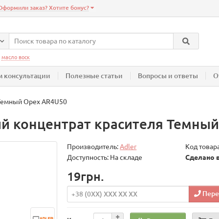
Оформили заказ? Хотите бонус?
:
масло воск
 консультации
Полезные статьи
Вопросы и ответы
О
 Темный Орех AR4U50
й концентрат красителя Темный
Производитель:
Adler
Код товар
Доступность: На складе
Сделано 
19грн.
Пере