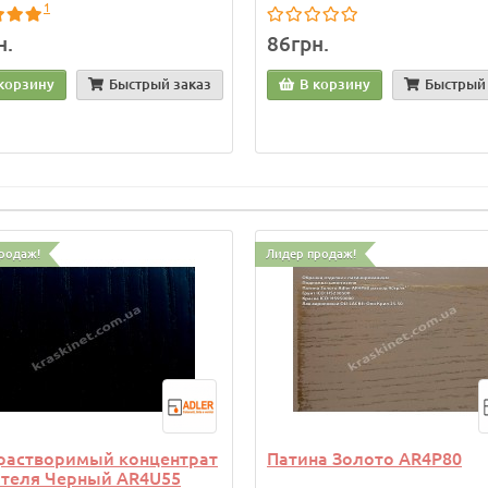
1
н.
86грн.
корзину
Быстрый заказ
В корзину
Быстрый 
родаж!
Лидер продаж!
растворимый концентрат
Патина Золото AR4P80
ителя Черный AR4U55