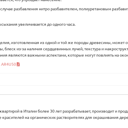
случае разбавления нитро разбавителем, полиуретановым разбави
сыхания увеличивается до одного часа.
зделия, изготовленная из одной и той же породы древесины, может 
, блеск из-за наличия сердцевинных лучей, текстура и макрострукт
ния являются важными аспектами, которые могут повлиять на окон
х AR4U50
-квартирой в Италии более 30 лет разрабатывает, производит и пр
же красителей на органических растворителях для окрашивания дерев