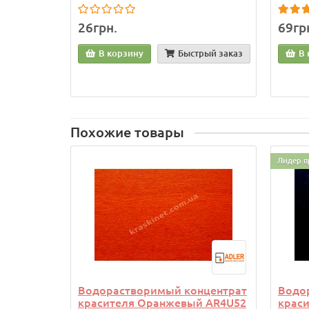
26грн.
69гр
В корзину
Быстрый заказ
В 
Похожие товары
Лидер п
Водорастворимый концентрат
Водо
красителя Оранжевый AR4U52
крас