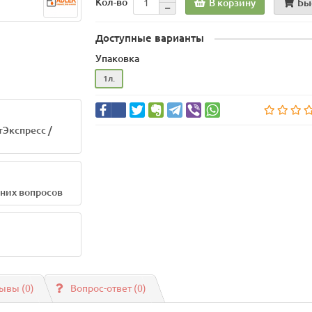
Кол-во
В корзину
Бы
Доступные варианты
Упаковка
1л.
тЭкспресс /
шних вопросов
ывы (0)
Вопрос-ответ
(0)