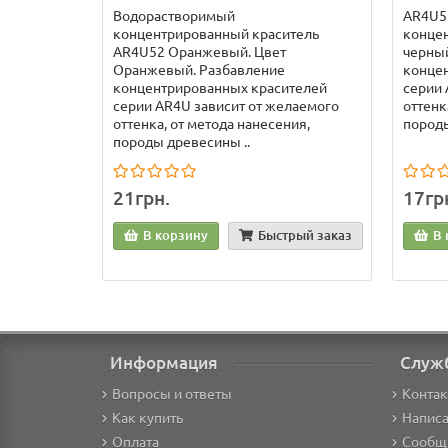
Водорастворимый
AR4U5
концентрированный краситель
концен
AR4U52 Оранжевый. Цвет
черный
Оранжевый. Разбавление
конце
концентрированных красителей
серии 
серии AR4U зависит от желаемого
оттенк
оттенка, от метода нанесения,
породы
породы древесины ..
21грн.
17гр
В корзину
Быстрый заказ
В 
Информация
Служ
Вопросы и ответы
Конта
Как купить
Написа
Оплата
Сообщ