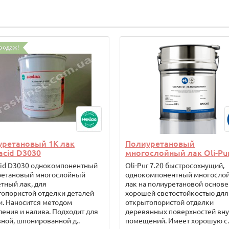
родаж!
уретановый 1К лак
Полиуретановый
acid D3030
многослойный лак Oli-Pur
cid D3030 однокомпонентный
Oli-Pur 7.20 быстросохнущий,
ретановый многослойный
однокомпонентный многосло
тный лак, для
лак на полиуретановой основе
опористой отделки деталей
хорошей светостойкостью для
. Наносится методом
открытопористой отделки
ения и налива. Подходит для
деревянных поверхностей вну
ной, шпонированной д..
помещений. Имеет хорошую с.