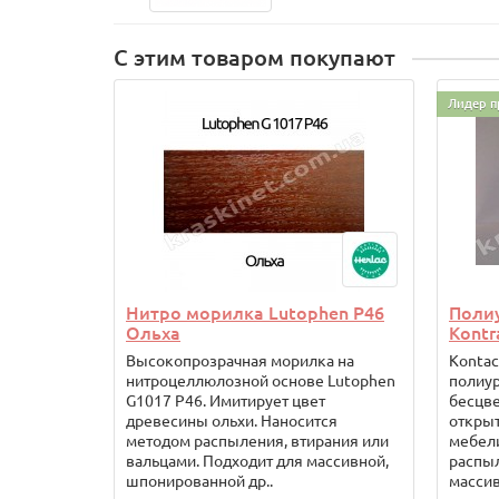
С этим товаром покупают
Лидер п
Нитро морилка Lutophen P46
Поли
Ольха
Kontr
Высокопрозрачная морилка на
Konta
нитроцеллюлозной основе Lutophen
полиу
G1017 P46. Имитирует цвет
бесцве
древесины ольхи. Наносится
открыт
методом распыления, втирания или
мебели
вальцами. Подходит для массивной,
распыл
шпонированной др..
массив