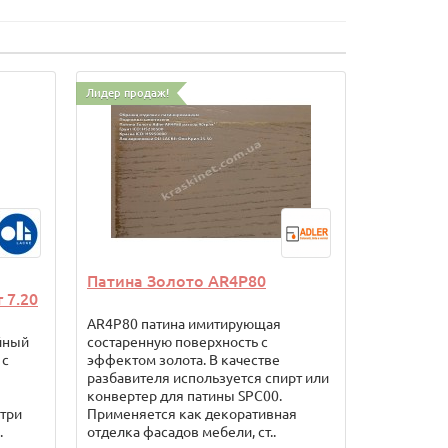
Лидер продаж!
Патина Золото AR4P80
 7.20
AR4P80 патина имитирующая
йный
состаренную поверхность с
 с
эффектом золота. В качестве
разбавителя используется спирт или
конвертер для патины SPC00.
три
Применяется как декоративная
.
отделка фасадов мебели, ст..