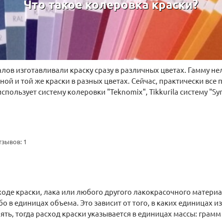
Что такое колеровка краски?
ов изготавливали краску сразу в различных цветах. Гамму не
ой и той же краски в разных цветах. Сейчас, практически вс
спользует систему колеровки "Teknomix", Tikkurila систему 
тзывов: 1
де краски, лака или любого другого лакокрасочного материала
о в единицах объема. Это зависит от того, в каких единицах и
ять, тогда расход краски указывается в единицах массы: грам