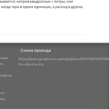
азывается: метров квадратных с литры, или
огда тара в одних единицах, а расход в других,
Схема проезда
очных
https://www.google.com.ua/maps/place/%D1%83
ть
hl=ru&entry=ttu
елефона
жет
ане.