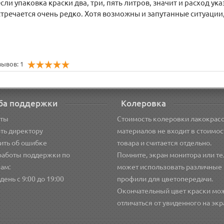
и упаковка краски два, три, пять литров, значит и расход ук
речается очень редко. Хотя возможны и запутанные ситуации, к
зывов: 1
ба поддержки
Колеровка
кты
Стоимость колеровки лакокрас
ть директору
материалов не входит в стоимос
ить об ошибке
товара и считается отдельно.
работы поддержки по
Помните, экран монитора или т
ам:
может использовать различные
ень с 9:00 до 19:00
профили для цветопередачи.
Окончательный цвет краски мо
отличаться от увиденного на экр