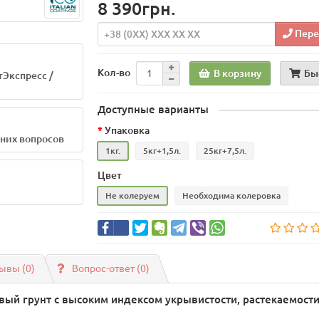
8 390грн.
Пере
Кол-во
В корзину
Бы
тЭкспресс /
Доступные варианты
Упаковка
шних вопросов
1кг.
5кг+1,5л.
25кг+7,5л.
Цвет
Не колеруем
Необходима колеровка
ывы (0)
Вопрос-ответ
(0)
ый грунт с высоким индексом укрывистости, растекаемости