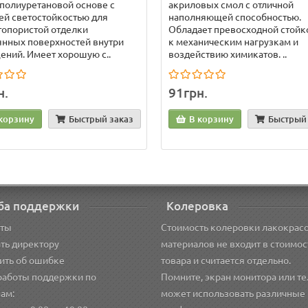
 полиуретановой основе с
акриловых смол с отличной
й светостойкостью для
наполняющей способностью.
топористой отделки
Обладает превосходной стойк
нных поверхностей внутри
к механическим нагрузкам и
ний. Имеет хорошую с..
воздействию химикатов. ..
н.
91грн.
корзину
Быстрый заказ
В корзину
Быстрый 
ба поддержки
Колеровка
кты
Стоимость колеровки лакокрас
ть директору
материалов не входит в стоимос
ить об ошибке
товара и считается отдельно.
работы поддержки по
Помните, экран монитора или т
ам:
может использовать различные