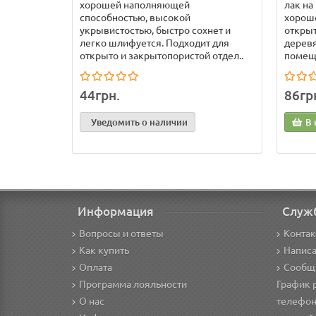
хорошей наполняющей
лак на
способностью, высокой
хороше
укрывистостью, быстро сохнет и
откры
легко шлифуется. Подходит для
деревя
открыто и закрытопористой отдел..
помеще
44грн.
86гр
Уведомить о наличии
В 
Информация
Служ
Вопросы и ответы
Конта
Как купить
Написа
Оплата
Сообщ
Программа лояльности
График 
О нас
телефон