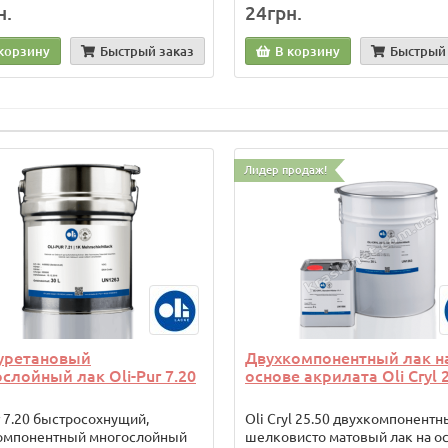
н.
24грн.
корзину
Быстрый заказ
В корзину
Быстрый 
Лидер продаж!
уретановый
Двухкомпонентный лак н
слойный лак Oli-Pur 7.20
основе акрилата Oli Cryl 
r 7.20 быстросохнущий,
Oli Cryl 25.50 двухкомпонентн
омпонентный многослойный
шелковисто матовый лак на о