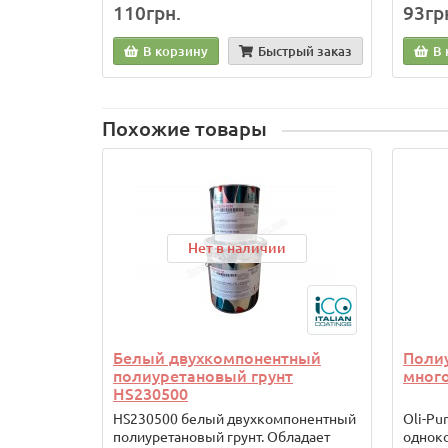
110грн.
93гр
В корзину
Быстрый заказ
В 
Похожие товары
Нет в наличии
Белый двухкомпонентный
Поли
полиуретановый грунт
много
HS230500
HS230500 белый двухкомпонентный
Oli-Pu
полиуретановый грунт. Обладает
однок