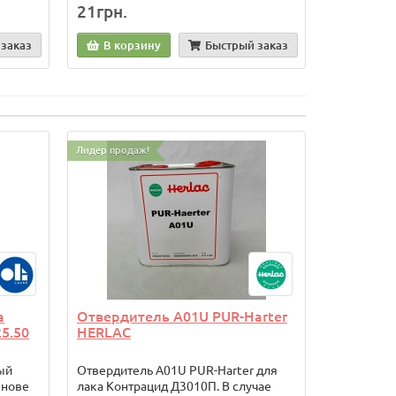
21грн.
16грн.
заказ
В корзину
Быстрый заказ
В кор
Лидер продаж!
а
Отвердитель A01U PUR-Harter
25.50
HERLAC
ый
Отвердитель A01U PUR-Harter для
снове
лака Контрацид Д3010П. В случае