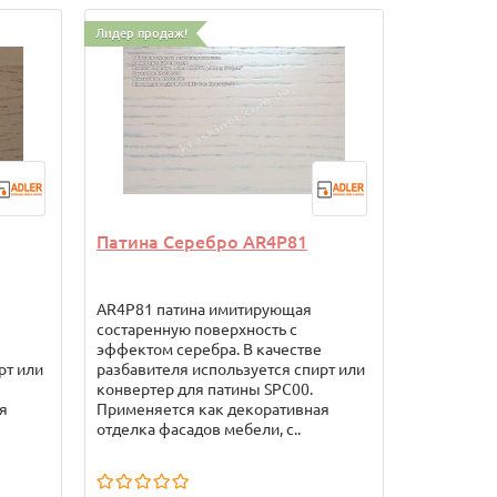
Лидер продаж!
Патина Серебро AR4P81
Отвердит
AR4P81 патина имитирующая
Стандартн
состаренную поверхность с
Клейберит 
эффектом серебра. В качестве
Основа хл
рт или
разбавителя используется спирт или
около 1,3 
конвертер для патины SPC00.
желтовато
я
Применяется как декоративная
1,3кг. Доз
отделка фасадов мебели, с..