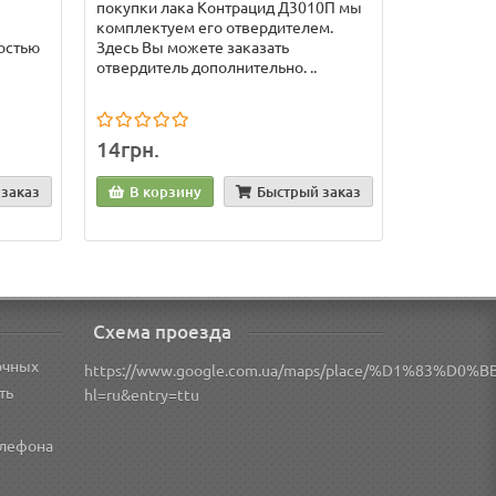
покупки лака Контрацид Д3010П мы
комплектуем его отвердителем.
остью
Здесь Вы можете заказать
отвердитель дополнительно. ..
14грн.
заказ
В корзину
Быстрый заказ
Схема проезда
очных
https://www.google.com.ua/maps/place/%D1%83
ть
hl=ru&entry=ttu
елефона