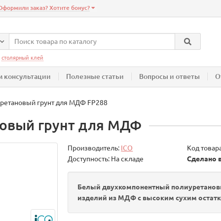
Оформили заказ? Хотите бонус?
:
столярный клей
 консультации
Полезные статьи
Вопросы и ответы
О
ретановый грунт для МДФ FP288
новый грунт для МДФ
Производитель:
ICO
Код товар
Доступность: На складе
Сделано 
Белый двухкомпонентный полиуретановы
изделий из МДФ с высоким сухим остатк