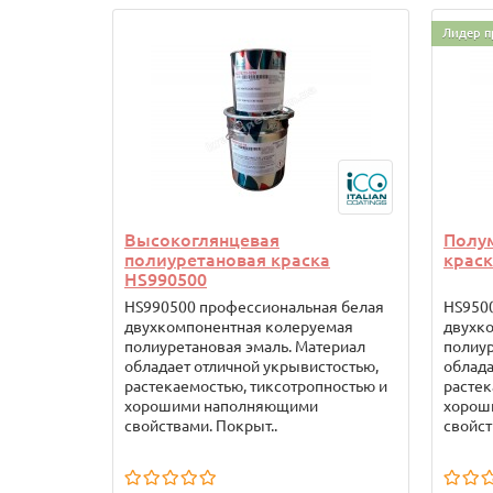
Лидер п
Высокоглянцевая
Полу
полиуретановая краска
краск
HS990500
HS990500 профессиональная белая
HS950
двухкомпонентная колеруемая
двухк
полиуретановая эмаль. Материал
полиур
обладает отличной укрывистостью,
облада
растекаемостью, тиксотропностью и
растек
хорошими наполняющими
хорош
свойствами. Покрыт..
свойст