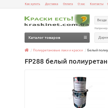
Как купить
Доставка
Оплата
О нас
Контакты
Везде
Например
Каталог товаров
Дарим
Полиуретановые лаки и краски
Белый полиу
FP288 белый полиурета