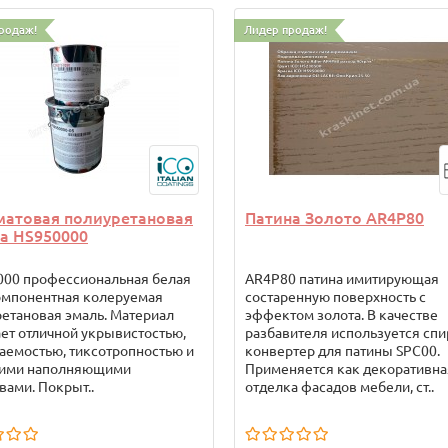
родаж!
Лидер продаж!
матовая полиуретановая
Патина Золото AR4P80
а HS950000
000 профессиональная белая
AR4P80 патина имитирующая
омпонентная колеруемая
состаренную поверхность с
етановая эмаль. Материал
эффектом золота. В качестве
ет отличной укрывистостью,
разбавителя используется спи
аемостью, тиксотропностью и
конвертер для патины SPC00.
ими наполняющими
Применяется как декоративна
вами. Покрыт..
отделка фасадов мебели, ст..