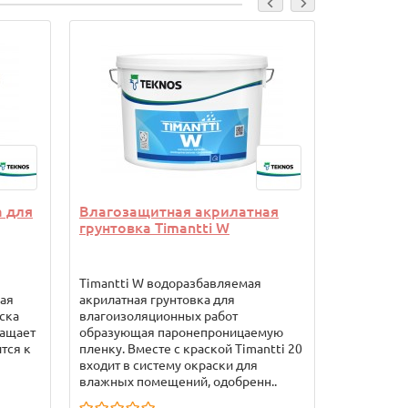
а для
Влагозащитная акрилатная
Акропри
грунтовка Timantti W
концент
глубоко
Akroprim
Timantti W водоразбавляемая
Akroprim 
ая
акрилатная грунтовка для
грунтовка
ска
влагоизоляционных работ
поверхнос
ращает
образующая паронепроницаемую
разбавляе
тся к
пленку. Вместе с краской Тimantti 20
глубокопр
входит в систему окраски для
основе ак
влажных помещений, одобренн..
грунтовани