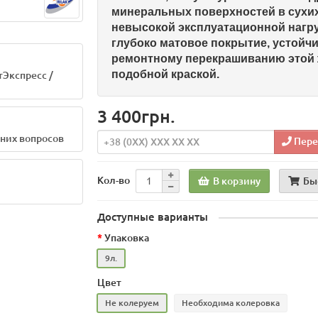
минеральных поверхностей в сухи
невысокой эксплуатационной нагру
глубоко матовое покрытие, устойчи
ремонтному перекрашиванию этой 
подобной краской.
тЭкспресс /
3 400грн.
шних вопросов
Пере
Кол-во
В корзину
Бы
Доступные варианты
Упаковка
9л.
Цвет
Не колеруем
Необходима колеровка