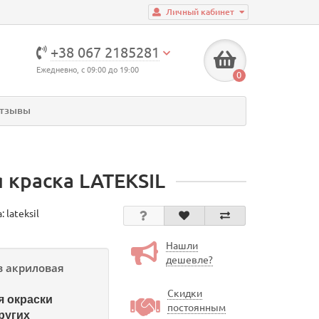
Личный кабинет
+38 067 2185281
Ежедневно, с 09:00 до 19:00
0
тзывы
 краска LATEKSIL
а:
lateksil
Нашли
дешевле?
в акриловая
я
Скидки
я окраски
постоянным
ругих