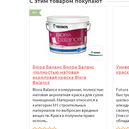
С этим товаром покупают
M1
Біора Баланс Биора Баланс
Унив
-полностью матовая
краск
акриловая краска Biora
Balance
Biora Balance колеруемая, полностью
Futura
матовая акрилатная краска для сухих
быстр
помещений. Материал относится к
шелков
категории М1 строительных
алкидн
материалов по выбросам вредных
своем
веществ. Краска получила право
(тиксо
исполь..
облада