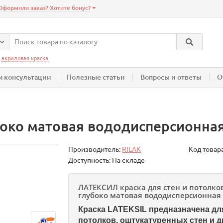
Оформили заказ? Хотите бонус?
:
акриловая краска
 консультации
Полезные статьи
Вопросы и ответы
О
боко матовая вододисперсионная
Производитель:
RILAK
Код товар
Доступность: На складе
ЛАТЕКСИЛ краска для стен и потолко
глубоко матовая вододисперсионна
Краска LATEKSIL предназначена дл
потолков, оштукатуренных стен и д