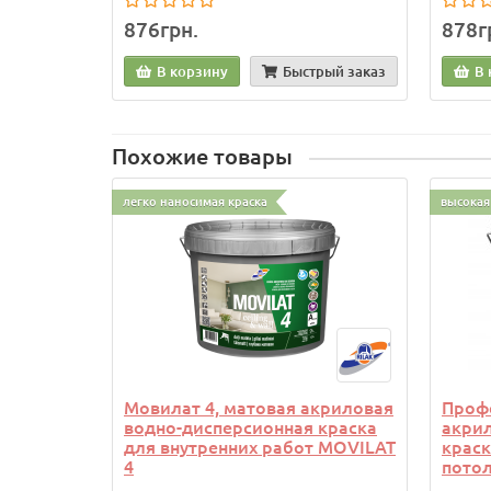
876грн.
878г
В корзину
Быстрый заказ
В 
Похожие товары
легко наносимая краска
высокая
Мовилат 4, матовая акриловая
Проф
водно-дисперсионная краска
акри
для внутренних работ MOVILAT
краск
4
потол