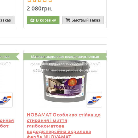
2 080грн.
680грн.
заказ
В корзину
Быстрый заказ
В кор
онная
Матовая акриловая вододисперсионная
ИЛАТ 7
краска для внутренних работ NUOVAMAT
НОВАМАТ матоваакрилова фарба для
внутрішніх робіт
НОВАМАТ Особливо стійка до
онная
стирання і миття
абот
глибокоматова
вододісперсійна акрилова
фарба NUOVAMAT