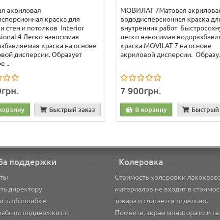
ая акриловая
МОВИЛАТ 7Матовая акрилова
сперсионная краска для
вододисперсионная краска дл
и стен и потолков Interior
внутренних работ Быстросохн
sional 4 Легко наносимая
легко наносимая водоразбав
збавляемая краска на основе
краска MOVILAT 7 на основе
вой дисперсии. Образует
акриловой дисперсии. Образу.
 ..
0грн.
7 900грн.
корзину
Быстрый заказ
В корзину
Быстрый 
ба поддержки
Колеровка
кты
Стоимость колеровки лакокрас
ть директору
материалов не входит в стоимос
ить об ошибке
товара и считается отдельно.
работы поддержки по
Помните, экран монитора или т