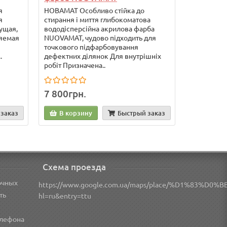
я
НОВАМАТ Особливо стійка до
я
стирання і миття глибокоматова
ущая,
вододісперсійна акрилова фарба
ляемая
NUOVAMAT, чудово підходить для
точкового підфарбовування
.
дефектних ділянок Для внутрішніх
робіт Призначена..
7 800грн.
заказ
В корзину
Быстрый заказ
Схема проезда
очных
https://www.google.com.ua/maps/place/%D1%83
ть
hl=ru&entry=ttu
елефона