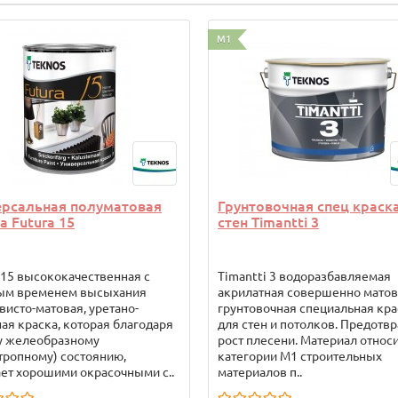
M1
ерсальная полуматовая
Грунтовочная спец краск
а Futura 15
стен Timantti 3
 15 высококачественная с
Timantti 3 водоразбавляемая
ым временем высыхания
акрилатная совершенно матов
исто-матовая, уретано-
грунтовочная специальная кра
ая краска, которая благодаря
для стен и потолков. Предотв
у желеобразному
рост плесени. Материал относи
тропному) состоянию,
категории М1 строительных
ет хорошими окрасочными с..
материалов п..