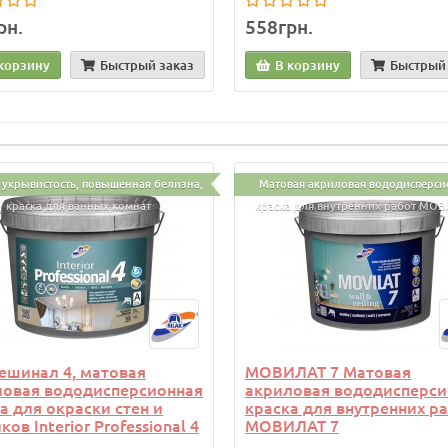
рн.
558грн.
корзину
Быстрый заказ
В корзину
Быстрый 
 укрывистость, повышенная белизна,
Матовая акриловая вододисперси
краска для ванных комнат
краска для внутренних работ МОВ
ешинал 4, матовая
МОВИЛАТ 7 Матовая
ловая вододисперсионная
акриловая вододисперси
а для окраски стен и
краска для внутренних р
ков Interior Professional 4
МОВИЛАТ 7