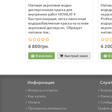
Матовая акриловая водно-
Матов
дисперсионная краска для
вододи
внутренних работ MOVILAT 4
окраск
Быстросохнущая, легко наносимая
Profes
водоразбавляемая краска на основе
водора
акриловой дисперсии. Образует
акрило
матовое пок..
матовое
6 800грн.
6 20
В корзину
Быстрый заказ
В 
Информация
Служ
Вопросы и ответы
Конта
Как купить
Написа
Оплата
Сообщ
Программа лояльности
График 