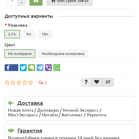
Быстрый заказ
Доступные варианты
Упаковка
2,7л.
9л.
18л.
Цвет
Не колеруем
Необходима колеровка
0
Доставка
Новая почта / Деливери / Ночной Экспресс /
МистЭкспресс / Интайм / Автолюкс / Укрпочта
Гарантия
Возврат/обмен товара в течении 14 дней без лишних