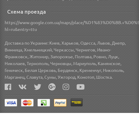
Схема проезда
https://www.google.com.ua/maps/place/%D1%83%D0%BB.
hl=ru&entry=ttu
Доставка по Украине: Киев, Харьков, Одесса, Львов, Днепр,
Винница, Хмельницкий, Черкассы, Чернигов, Ивано-
Франковск, Житомир, Запорожье, Полтава, Ровно, Луцк,
Николаев, Тернополь, Черновцы, Мариуполь, Камянское,
Геническ, Белая Церковь, Бердянск, Кременчуг, Никополь,
Марганец, Славута, Сумы, Ужгород, Конотоп, Шостка.