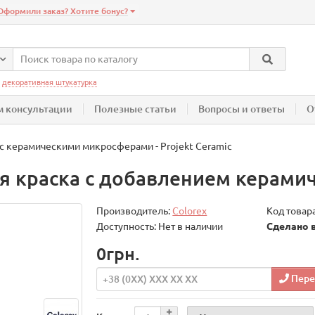
Оформили заказ? Хотите бонус?
:
декоративная штукатурка
 консультации
Полезные статьи
Вопросы и ответы
О
с керамическими микросферами - Projekt Ceramic
ая краска с добавлением керам
Производитель:
Colorex
Код товар
Доступность: Нет в наличии
Сделано 
0грн.
Пере