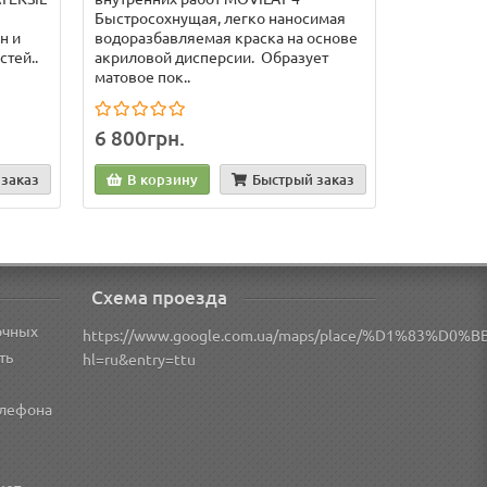
Быстросохнущая, легко наносимая
н и
водоразбавляемая краска на основе
тей..
акриловой дисперсии. Образует
матовое пок..
6 800грн.
заказ
В корзину
Быстрый заказ
Схема проезда
очных
https://www.google.com.ua/maps/place/%D1%83
ть
hl=ru&entry=ttu
елефона