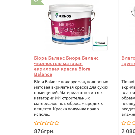
M1
Біора Баланс Биора Баланс
Влаг
-полностью матовая
грунт
акриловая краска Biora
Balance
Biora Balance колеруемая, полностью
Timant
матовая акрилатная краска для сухих
акрила
помещений. Материал относится к
влаго
категории М1 строительных
образ
материалов по выбросам вредных
пленку
веществ. Краска получила право
входит
исполь..
влажны
876грн.
2 08