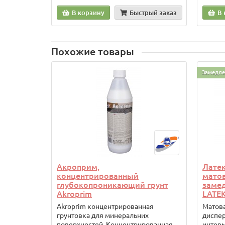
В корзину
Быстрый заказ
В 
Похожие товары
Замедле
Акроприм,
Латек
концентрированный
матов
глубокопроникающий грунт
заме
Akroprim
LATEK
Akroprim концентрированная
Матова
грунтовка для минеральних
диспер
поверхностей. Концентрированная
интер