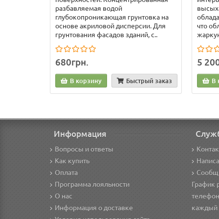
разбавляемая водой
высых
глубокопроникающая грунтовка на
облад
основе акриловой дисперсии. Для
что об
грунтования фасадов зданий, с..
жаркую 
680грн.
5 20
В корзину
Быстрый заказ
В 
Информация
Служ
Вопросы и ответы
Конта
Как купить
Написа
Оплата
Сообщ
Программа лояльности
График 
О нас
телефон
Информация о доставке
каждый д