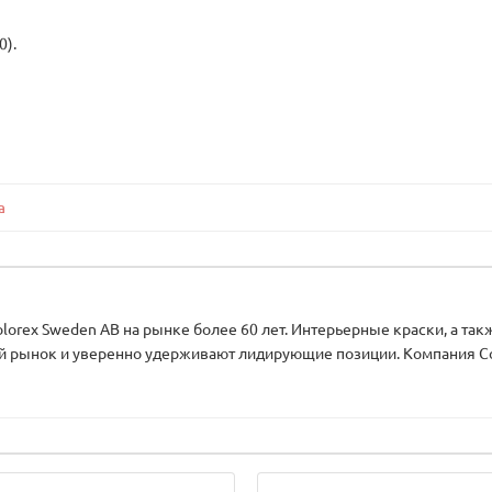
0).
а
orex Sweden AB на рынке более 60 лет. Интерьерные краски, а так
 рынок и уверенно удерживают лидирующие позиции. Компания Col