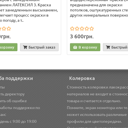
анием ЛАТЕКСИЛ 3. Краска
предназначена для окраски
ает замедленным высыханием,
потолков, оштукатуренных сте
легчает процесс окраски в
других минеральных поверхнос
погоду, а т..
0грн.
3 600грн.
корзину
Быстрый заказ
В корзину
Быстрый 
ба поддержки
Колеровка
кты
Стоимость колеровки лакокрас
ть директору
материалов не входит в стоимос
ить об ошибке
товара и считается отдельно.
работы поддержки по
Помните, экран монитора или т
ам:
может использовать различные
ень с 9:00 до 19:00
профили для цветопередачи.