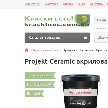
Как купить
Доставка
Оплата
О нас
Контакты
Везде
Например
Каталог товаров
Дарим
Краска для стен
Проджект Керамик - Краска 
Projekt Ceramic акрилов
Лидер продаж!
Nordic Ecolabel
Нет в наличии
Ecolabel