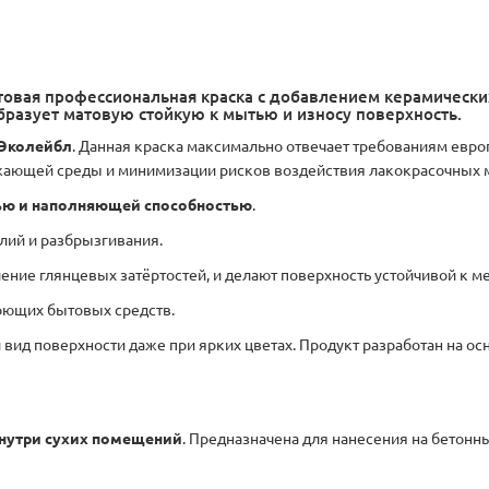
атовая профессиональная краска с добавлением керамически
разует матовую стойкую к мытью и износу поверхность.
Эколейбл
. Данная краска максимально отвечает требованиям евро
ужающей среды и минимизации рисков воздействия лакокрасочных 
тью и наполняющей способностью
.
илий и разбрызгивания.
ние глянцевых затёртостей, и делают поверхность устойчивой к м
оющих бытовых средств.
 вид поверхности даже при ярких цветах. Продукт разработан на о
внутри сухих помещений
. Предназначена для нанесения на бетонн