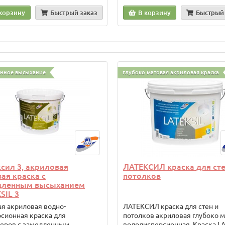
корзину
Быстрый заказ
В корзину
Быстрый 
нное высыхание
глубоко матовая акриловая краска
сил 3, акриловая
ЛАТЕКСИЛ краска для сте
ая краска с
потолков
дленным высыханием
SIL 3
я акриловая водно-
ЛАТЕКСИЛ краска для стен и
сионная краска для
потолков акриловая глубоко 
ьеров с замедленным
вододисперсионная Краска LA