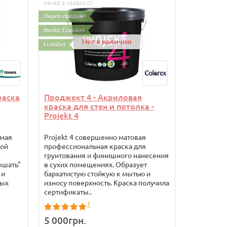
немає в наявності
Лидер прода
Лидер продаж!
Nordic Ecolab
Nordic Ecolabel
Ecolabel
Нет в наличии
Ecolabel
раска
Проджект 4 - Акриловая
Проджект
краска для стен и потолка -
краска дл
Projekt 4
емая
Projekt 4 совершенно матовая
Projekt 7
вой
профессиональная краска для
краска дл
грунтования и финишного нанесения
нанесения
ышать"
в сухих помещениях. Образует
Образует 
 и
бархатистую стойкую к мытью и
стойкую к
ных
износу поверхность. Краска получила
поверхнос
сертификаты..
сертифика
1
5 000грн.
5 500гр