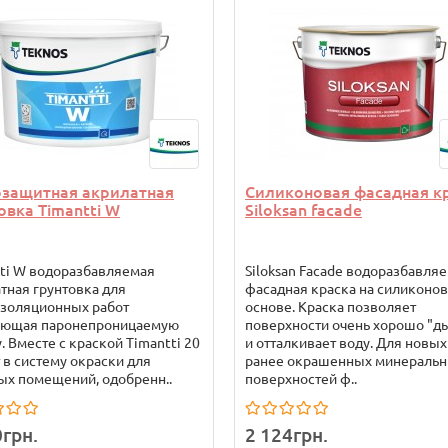
озащитная акрилатная
Силиконовая фасадная к
овка Timantti W
Siloksan facade
ti W водоразбавляемая
Siloksan Facade водоразбавля
тная грунтовка для
фасадная краска на силиконо
изоляционных работ
основе. Краска позволяет
ующая паронепроницаемую
поверхности очень хорошо "д
. Вместе с краской Тimantti 20
и отталкивает воду. Для новых
 в систему окраски для
ранее окрашенных минераль
х помещений, одобренн..
поверхностей ф..
0грн.
2 124грн.