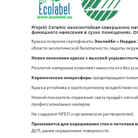
Projekt Ceramic износостойкая совершенно м
финишного нанесения в сухих помещениях. Об
Краска получила сертификаты
Эколейбл
и
Нордик 
области экологической безопасности, защиты окр
Новое поколение красок с высокой укрывистос
Реология материала позволяет наносить его без ус
Керамические микросферы
предотвращают появле
Краска устойчива к краткосрочному воздействию м
Низкий показатель отражения света придаёт мягкий
профессиональных маляров.
Не содержит NFEO и органических растворителей.
Применяется для окрашивания стен и потолков 
ДСП, ранее окрашенные поверхности.