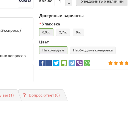
Кол-во
Уведомить о наличии
Доступные варианты
Упаковка
тЭкспресс /
0,9л.
2,7л.
9л.
Цвет
Не колеруем
Необходима колеровка
шних вопросов
ывы (1)
Вопрос-ответ
(0)