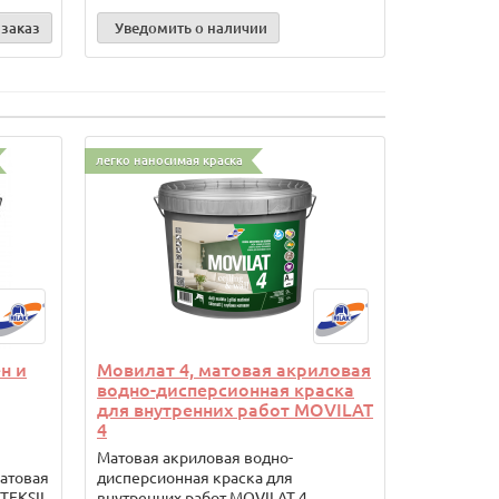
заказ
Уведомить о наличии
Уведоми
легко наносимая краска
н и
Мовилат 4, матовая акриловая
водно-дисперсионная краска
для внутренних работ MOVILAT
4
Матовая акриловая водно-
матовая
дисперсионная краска для
TEKSIL
внутренних работ MOVILAT 4